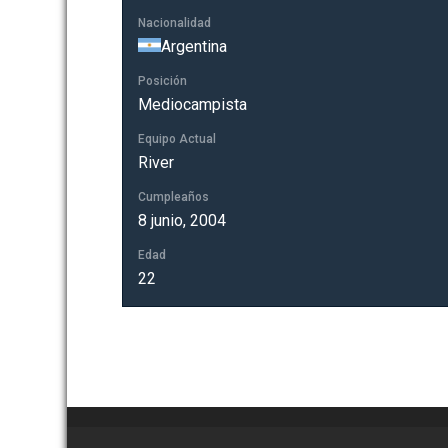
Nacionalidad
Argentina
Posición
Mediocampista
Equipo Actual
River
Cumpleaños
8 junio, 2004
Edad
22