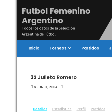
Skip
Futbol Femenino
to
content
Argentino
Todos los datos de la Selección
Argentina de Fútbol
Inicio
Torneos
Partidos
J
32
Julieta Romero
8 JUNIO, 2004
Detalles
Estadística
Perfil
Partidos