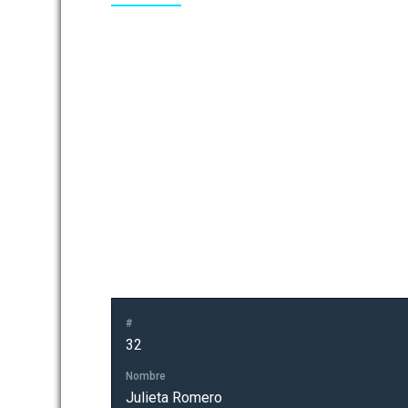
#
32
Nombre
Julieta Romero