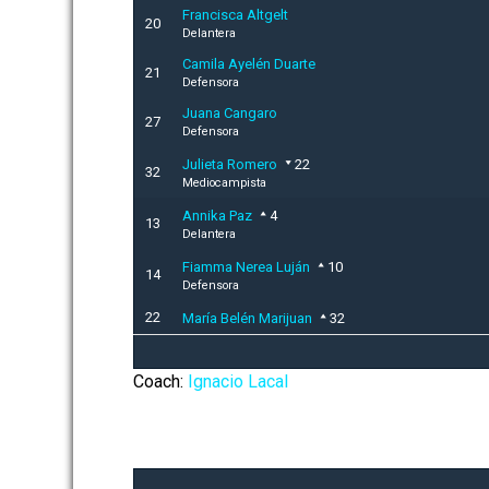
Francisca Altgelt
20
Delantera
Camila Ayelén Duarte
21
Defensora
Juana Cangaro
27
Defensora
Julieta Romero
22
32
Mediocampista
Annika Paz
4
13
Delantera
Fiamma Nerea Luján
10
14
Defensora
22
María Belén Marijuan
32
Coach:
Ignacio Lacal