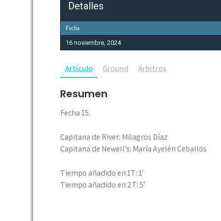
Detalles
Fecha
16 noviembre, 2024
Artículo
Ground
Árbitros
Resumen
Fecha 15.
Capitana de River: Milagros Díaz
Capitana de Newell’s: María Ayelén Ceballos
Tiempo añadido en 1T: 1′
Tiempo añadido en 2T: 5′