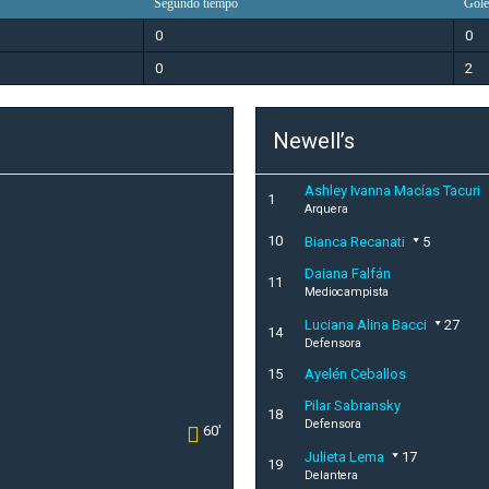
Segundo tiempo
Gole
0
0
0
2
Newell’s
Ashley Ivanna Macías Tacuri
1
Arquera
10
Bianca Recanati
5
Daiana Falfán
11
Mediocampista
Luciana Alina Bacci
27
14
Defensora
15
Ayelén Ceballos
Pilar Sabransky
18
Defensora
60'
Julieta Lema
17
19
Delantera