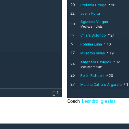
20
Stefanía Orrego
26
22
Juana Porta
Agustina Vargas
30
Mediocampista
32
Chiara Bidondo
24
5
Romina Luna
10
17
Milagros Rivas
19
Antonella Cavigioli
32
24
Mediocampista
26
Belén Raffaelli
20
27
Martina Caffaro Argarate
1
1
Coach:
Leandro Iglesias