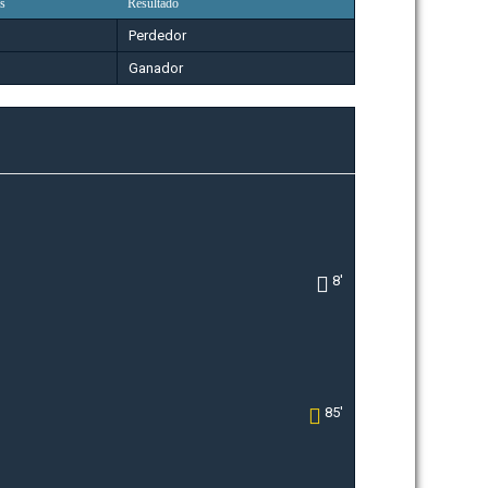
s
Resultado
Perdedor
Ganador
8'
85'