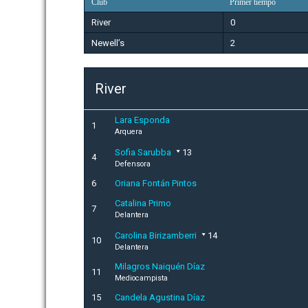
Club
Primer tiempo
River
0
Newell’s
2
River
Lara Esponda
1
Arquera
Sofia Sarubba
13
4
Defensora
6
Oriana Fontán Pintos
Catalina Primo
7
Delantera
Carolina Birizamberri
14
10
Delantera
Milagros Naiquén Díaz
11
Mediocampista
15
Candela Agustina Díaz