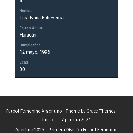
8
Nombre
Lara Ivana Echeverría
Equipo Actual
Huracán
Cumpleaños
12 mayo, 1996
Edad
30
Futbol Femenino Argentino - Theme by Grace Themes
Inicio
Apertura 2024
Apertura 2025 – Primera División Futbol Femenino