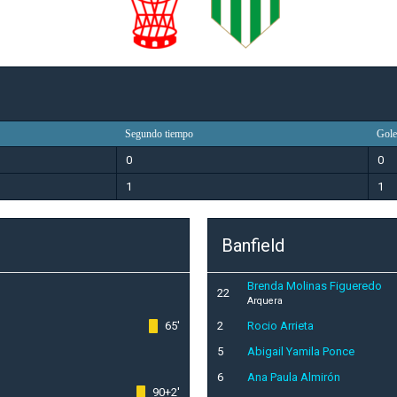
Segundo tiempo
Gole
0
0
1
1
Banfield
Brenda Molinas Figueredo
22
Arquera
65'
2
Rocio Arrieta
5
Abigail Yamila Ponce
6
Ana Paula Almirón
90+2'