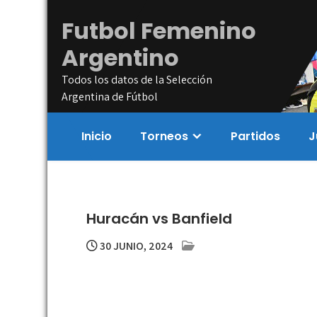
Skip
Futbol Femenino
to
content
Argentino
Todos los datos de la Selección
Argentina de Fútbol
Inicio
Torneos
Partidos
J
Huracán vs Banfield
30 JUNIO, 2024