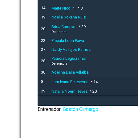
14
Maite Nicolini
8
19
Noelia Roxana Ruiz
Brisa Campos
29
20
Delantera
22
Priscila León Paiva
27
Nardy Vallejos Ramos
Patricia Leguizamon
28
Defensora
30
Adelina Dalia Villalba
8
Lara Ivana Echeverría
14
29
Natalia Noemí Tevez
20
Entrenador:
Gaston Camargo