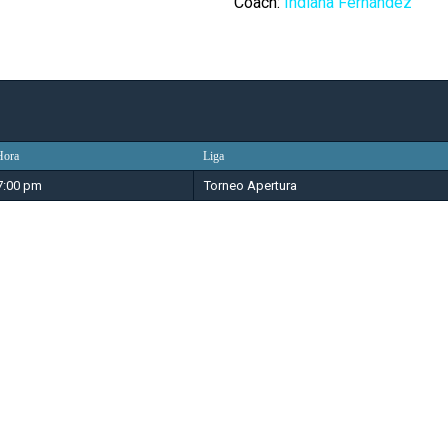
Coach:
Indiana Fernández
Hora
Liga
7:00 pm
Torneo Apertura