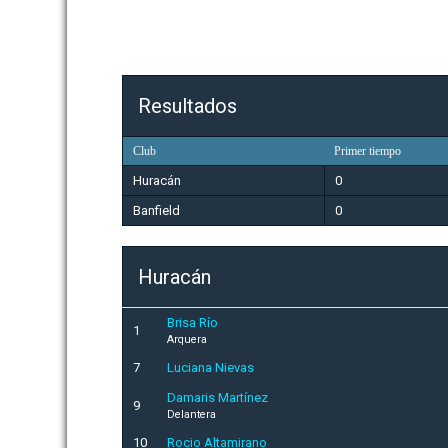
Resultados
Club
Primer tiempo
Huracán
0
Banfield
0
Huracán
Brisa Río
1
Arquera
7
Luciana Nievas
Damaris Martínez
9
Delantera
10
Rocio Altamirano