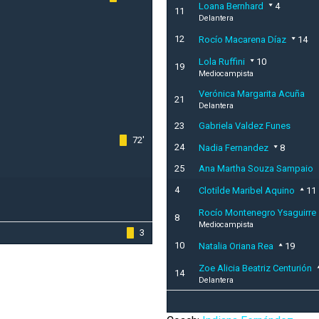
Loana Bernhard
4
11
Delantera
12
Rocío Macarena Díaz
14
Lola Ruffini
10
19
Mediocampista
Verónica Margarita Acuña
21
Delantera
23
Gabriela Valdez Funes
72'
24
Nadia Fernandez
8
25
Ana Martha Souza Sampaio
4
Clotilde Maribel Aquino
11
Rocío Montenegro Ysaguirre
8
Mediocampista
3
10
Natalia Oriana Rea
19
Zoe Alicia Beatriz Centurión
14
Delantera