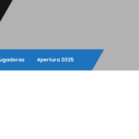
ugadoras
Apertura 2025