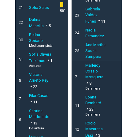
Delantera
21
Sofia Salas
Gabriela
86'
Valdez
23
Dalma
Funes
11
22
Mancilla
5
Nadia
24
Betina
Fernandez
30
Soriano
Ana Martha
Mediocampista
25
Souza
Sofía Olivera
Sampaio
31
Trakimas
1
Marleidy
Arquera
Cossio
Victoria
7
Mosquera
Arrieto Rey
5
8
22
Delantera
Pilar Casas
Loana
7
11
Bernhard
11
23
Sabrina
Delantera
Maldonado
8
13
Rocío
Delantera
Macarena
12
Díaz
3
Luisana