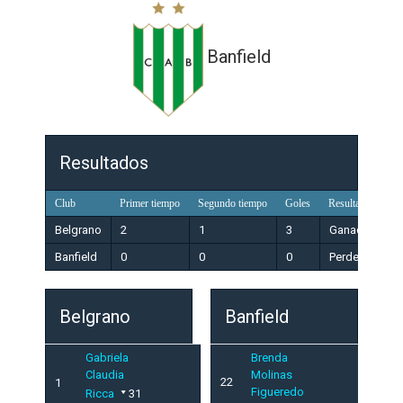
Banfield
Resultados
Club
Primer tiempo
Segundo tiempo
Goles
Resultado
Belgrano
2
1
3
Ganador
Banfield
0
0
0
Perdedor
Belgrano
Banfield
Gabriela
Brenda
Claudia
Molinas
22
1
Figueredo
Ricca
31