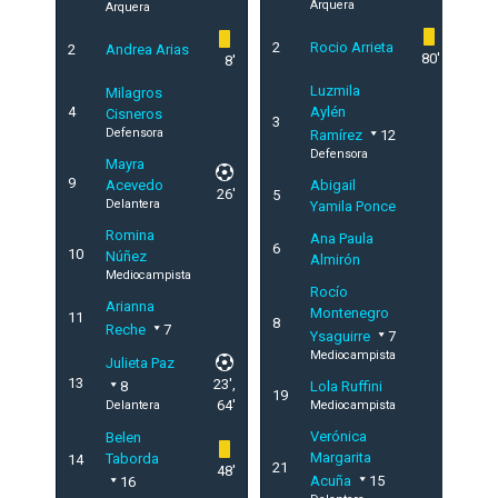
Arquera
Arquera
2
Rocio Arrieta
2
Andrea Arias
80'
8'
Luzmila
Milagros
4
Aylén
Cisneros
3
Defensora
Ramírez
12
Defensora
Mayra
9
Acevedo
Abigail
26'
5
Delantera
Yamila Ponce
Romina
Ana Paula
6
10
Núñez
Almirón
Mediocampista
Rocío
Arianna
Montenegro
11
8
Reche
7
Ysaguirre
7
Mediocampista
Julieta Paz
13
23',
8
Lola Ruffini
19
64'
Delantera
Mediocampista
Verónica
Belen
Margarita
Taborda
14
21
48'
Acuña
15
16