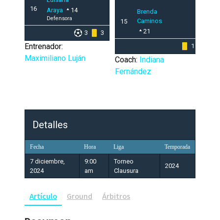
16
Araya
14
Brenda
Defensora
Caminos
15
21
3
3
Entrenador:
1
Maximiliano Luján
Coach:
Indiana
Fernández
Detalles
Fecha
Hora
Liga
Temporada
7 diciembre,
9:00
Torneo
2024
2024
am
Clausura
Artículo
Ground
Árbitros