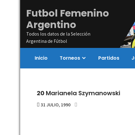
Skip
Futbol Femenino
to
content
Argentino
Todos los datos de la Selección
Argentina de Fútbol
Inicio
Torneos
Partidos
J
20
Marianela Szymanowski
31 JULIO, 1990