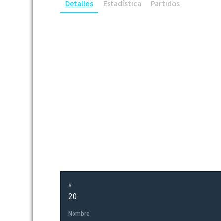
Detalles
Estadística
Partidos
#
20
Nombre