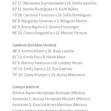
63′ 17. Marianela Szymanowski x 10. Dalila Ippolito
63′ 11. Yamila Rodríguez x 9. Kishi Núñez
73′ 18. Carolina Troncoso x 16. Sofía Domínguez
86′ 8. Margarita Giménez x 3. Milagros Martín
86′ 4. Anela Nigito x 5. Vanina Preininger
86′ 20. Chiara Singarella x 15. Maricel Pereyra
Cambios (Estados Unidos)
48′ 3. Korbin Albert x 16. Rose Lavelle
61′ 23. Emily Fox x 8. Hailie Mace
61′ 9. Mallory Swanson x 10. Lindsey Horan
70′ 12. Emily Sams x 22. Eva Gaetino
70′ 20. Casey Krueger x 25. Alyssa Malonson
Cuerpo arbitral
Árbitra: Karen Hernández Andrade (México)
Asistente 1: Jessica Fernanda Morales (México)
Asistente 2: Elva Gutiérrez Martínez (México)
Cuarta árbitra: Alex Billeter (Estados Unidos)