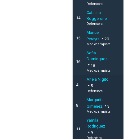
Defensora
Catalina
14
Roggerone
Defensora
Maricel
15
Pereyra
20
Mediocampista
Sofia
Dominguez
16
18
Mediocampista
Anela Nigito
4
5
Defensora
Margarita
8
Gimenez
3
Mediocampista
Yamila
Rodriguez
11
9
Delantera