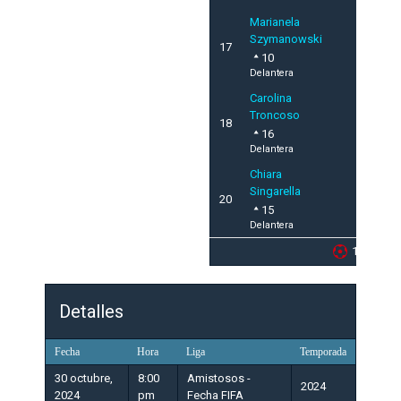
Marianela
Szymanowski
17
10
Delantera
Carolina
Troncoso
18
16
Delantera
Chiara
Singarella
20
15
Delantera
1
Detalles
Fecha
Hora
Liga
Temporada
30 octubre,
8:00
Amistosos -
2024
2024
pm
Fecha FIFA