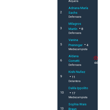
Arquera
Adriana María
2
Sachs
Defensora
Milagros
3
Martín
8
Defensora
Vanina
5
Preininger
4
Mediocampista
Aldana
6
Cometti
44'
Defensora
Kishi Nuñez
9
11
Delantera
Dalila Ippolito
10
17
Mediocampista
Sophia Wais
13
Braun