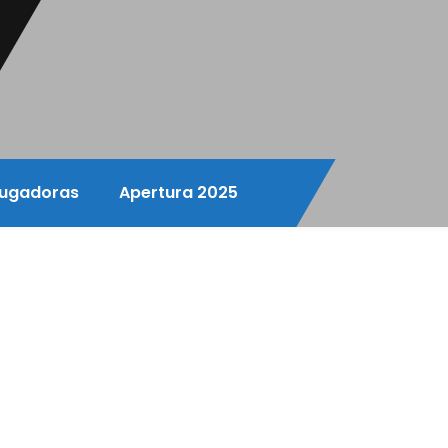
ugadoras
Apertura 2025