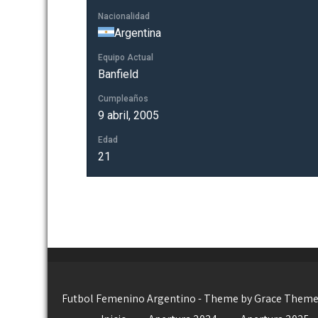
Nacionalidad
Argentina
Equipo Actual
Banfield
Cumpleaños
9 abril, 2005
Edad
21
Futbol Femenino Argentino - Theme by Grace Them