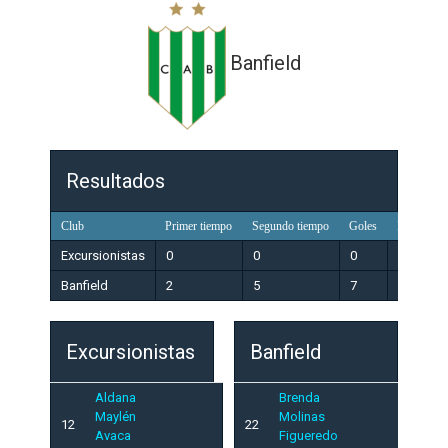
Banfield
Resultados
Club
Primer tiempo
Segundo tiempo
Goles
Resultado
Excursionistas
0
0
0
Perdedo
Banfield
2
5
7
Ganador
Excursionistas
Banfield
Aldana
Brenda
Maylén
Molinas
12
22
Avaca
Figueredo