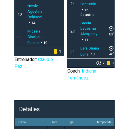
14
Centurión
Nicole
12
Agustina
10
Delantera
Ochiuzzi
14
Grecia
Ledesma
Micaela
27
Alzogaray
83'
Giselle La
33
11
Fuente
19
Lara Oriana
31
1
46'
Luna
7
Entrenador:
Claudio
7
1
Paz
Coach:
Indiana
Fernández
Detalles
Fecha
Hora
Liga
Temporada