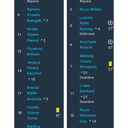
Arquera
Arquera
Aymara
2
Rocio Arrieta
Rosana
9
Luzmila
Battigelli
7
Aylén
3
27'
Noelia
Ramírez
4
Defensora
Silvana
11
Pianovi
2
Ana Paula
6
Almirón
61'
Florencia
13
Arévalo
Marleidy
Cossio
Jessica
7
Mosquera
Pereira
37'
14
31
Sánchez
Delantera
10
Loana
Brenda
Bernhard
Malén
17
11
27
Andrada
3
Delantera
Yanella
Rocío
18
Gómez
Macarena
51'
12
Torres
Díaz
14
Marilina