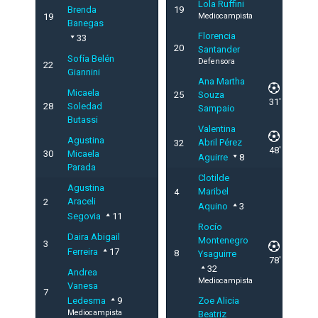
Lola Ruffini
Brenda
19
19
Mediocampista
Banegas
Florencia
33
20
Santander
Sofía Belén
Defensora
22
Giannini
Ana Martha
Micaela
25
Souza
31'
28
Soledad
Sampaio
Butassi
Valentina
Agustina
Abril Pérez
32
48'
30
Micaela
Aguirre
8
Parada
Clotilde
Agustina
Maribel
4
Araceli
2
Aquino
3
Segovia
11
Rocío
Daira Abigail
Montenegro
3
Ferreira
17
8
Ysaguirre
78'
32
Andrea
Mediocampista
Vanesa
7
Ledesma
9
Zoe Alicia
Mediocampista
Beatriz