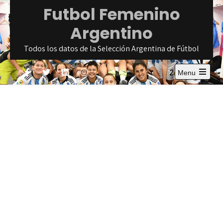
Skip
Futbol Femenino
to
Argentino
content
Todos los datos de la Selección Argentina de Fútbol
Menu
Open
the
main
menu