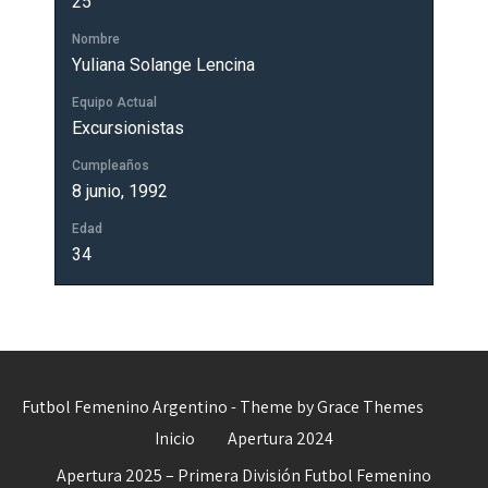
25
Nombre
Yuliana Solange Lencina
Equipo Actual
Excursionistas
Cumpleaños
8 junio, 1992
Edad
34
Futbol Femenino Argentino - Theme by Grace Themes
Inicio
Apertura 2024
Apertura 2025 – Primera División Futbol Femenino