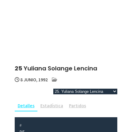
25
Yuliana Solange Lencina
8 JUNIO, 1992
Detalles
Estadística
Partidos
#