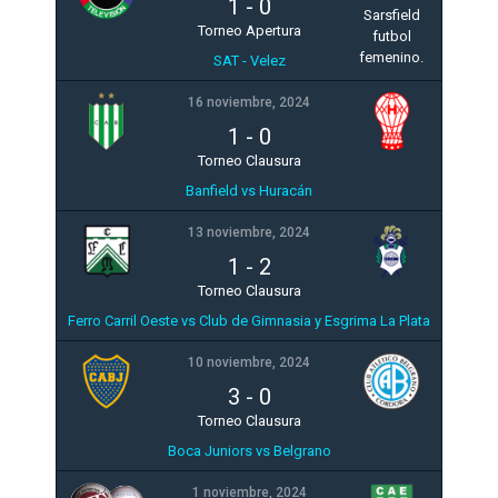
1
-
0
Torneo Apertura
SAT - Velez
16 noviembre, 2024
1
-
0
Torneo Clausura
Banfield vs Huracán
13 noviembre, 2024
1
-
2
Torneo Clausura
Ferro Carril Oeste vs Club de Gimnasia y Esgrima La Plata
10 noviembre, 2024
3
-
0
Torneo Clausura
Boca Juniors vs Belgrano
1 noviembre, 2024