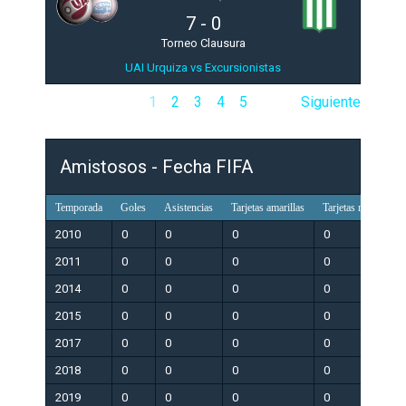
7
-
0
Torneo Clausura
UAI Urquiza vs Excursionistas
1
2
3
4
5
Siguiente
Amistosos - Fecha FIFA
Temporada
Goles
Asistencias
Tarjetas amarillas
Tarjetas rojas
Pa
2010
0
0
0
0
0
2011
0
0
0
0
0
2014
0
0
0
0
0
2015
0
0
0
0
0
2017
0
0
0
0
0
2018
0
0
0
0
0
2019
0
0
0
0
0