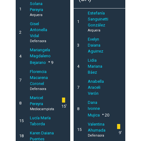
Solana
1
Pereyra
Estefanía
Arquera
Sanguinetti
1
Gisel
González
Antonella
Arquera
2
Vidal
Evelyn
Defensora
3
Daiana
Mariangela
Aguirrez
Magdaleno
4
Lidia
Bejarano
9
4
Mariana
Florencia
Báez
Macarena
7
Anabella
Coronel
7
Araceli
Defensora
Verón
Maricel
Dana
8
Pereyra
15'
Ivonne
8
Mediocampista
Mujica
20
Lucía María
15
Taborda
Valentina
15
Ahumada
9'
Karen Daiana
18
Defensora
Puentes