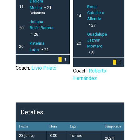
Débora
11
Rosa
Molina
21
Caballero
Delantera
14
Allende
Johana
27
Belén Barrera
20
28
Guadalupe
Jazmín
Katerina
20
Montero
26
Lugo
22
8
1
1
Coach:
Livio Prieto
Coach:
Roberto
Hernández
Detalles
Fecha
Hora
Liga
Temporada
23 junio,
3:00
Torneo
2024