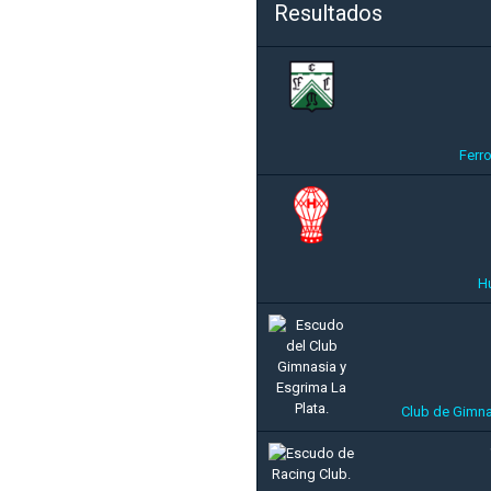
Resultados
Ferro
H
Club de Gimna