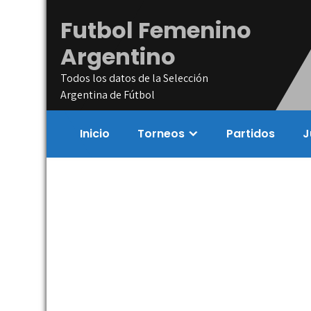
Skip
Futbol Femenino
to
content
Argentino
Todos los datos de la Selección
Argentina de Fútbol
Inicio
Torneos
Partidos
J