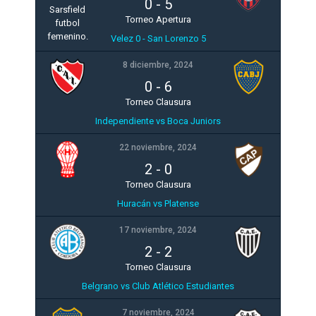
0
-
5
Torneo Apertura
Velez 0 - San Lorenzo 5
8 diciembre, 2024
0
-
6
Torneo Clausura
Independiente vs Boca Juniors
22 noviembre, 2024
2
-
0
Torneo Clausura
Huracán vs Platense
17 noviembre, 2024
2
-
2
Torneo Clausura
Belgrano vs Club Atlético Estudiantes
7 noviembre, 2024