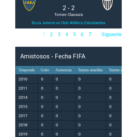
2
-
2
Torneo Clausura
Boca Juniors vs Club Atlético Estudiantes
1
2
3
4
5
6
7
Siguiente
Amistosos - Fecha FIFA
Temporada
Goles
Asistencias
Tarjetas amarillas
Tarjetas rojas
Pa
2010
0
0
0
0
0
2011
0
0
0
0
0
2014
0
0
0
0
0
2015
0
0
0
0
0
2017
0
0
0
0
0
2018
0
0
0
0
0
2019
0
0
0
0
0