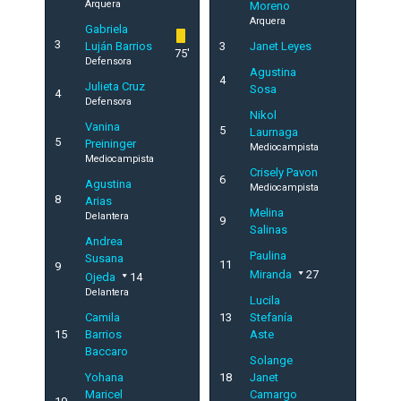
Arquera
Moreno
Arquera
Gabriela
3
Luján Barrios
3
Janet Leyes
75'
Defensora
Agustina
4
Julieta Cruz
Sosa
4
Defensora
Nikol
Vanina
5
Laurnaga
5
Preininger
Mediocampista
Mediocampista
Crisely Pavon
6
Agustina
Mediocampista
8
Arias
Melina
Delantera
9
Salinas
Andrea
Paulina
Susana
11
9
Miranda
27
Ojeda
14
Delantera
Lucila
Camila
13
Stefanía
15
Barrios
Aste
Baccaro
Solange
Yohana
18
Janet
Maricel
Camargo