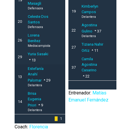
19
Masagli
Kimberlyn
Defensora
19
Campos
Celeste Dos
Delantera
20
Santos
Agostina
Defensora
22
Gulino
37
Lorena
Delantera
26
Benítez
Tiziana Nahir
Mediocampista
27
Ortiz
11
Yuria Sasaki
29
Camila
13
Agostina
37
Estefanía
Casarino
Anahí
22
13
Palomar
29
Delantera
Entrenador:
Matías
Brisa
Eugenia
Emanuel Fernández
14
Priori
9
Delantera
1
Coach:
Florencia