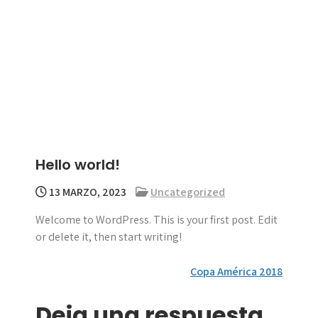
Hello world!
13 MARZO, 2023
Uncategorized
Welcome to WordPress. This is your first post. Edit
or delete it, then start writing!
Navegación
Copa América 2018
de
Deja una respuesta