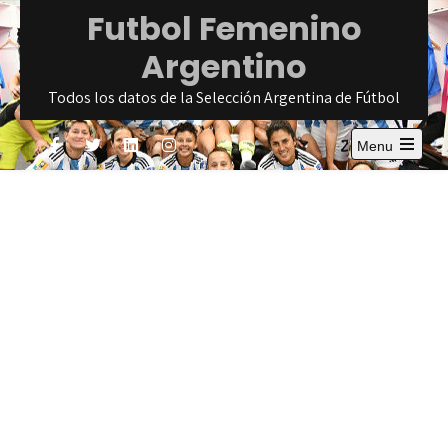
Skip
Futbol Femenino
to
Argentino
content
Todos los datos de la Selección Argentina de Fútbol
Menu
Open
the
main
menu