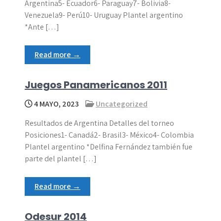
Argentina5- Ecuador6- Paraguay7- Bolivia8-
Venezuela9- Perú10- Uruguay Plantel argentino
*Ante […]
Read more →
Juegos Panamericanos 2011
4 MAYO, 2023
Uncategorized
Resultados de Argentina Detalles del torneo
Posiciones1- Canadá2- Brasil3- México4- Colombia
Plantel argentino *Delfina Fernández también fue
parte del plantel […]
Read more →
Odesur 2014