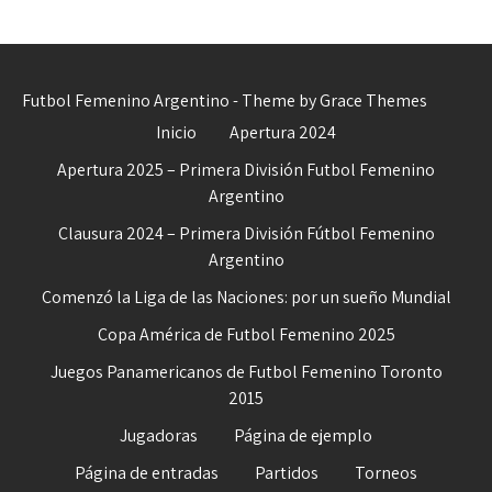
Futbol Femenino Argentino - Theme by Grace Themes
Inicio
Apertura 2024
Apertura 2025 – Primera División Futbol Femenino
Argentino
Clausura 2024 – Primera División Fútbol Femenino
Argentino
Comenzó la Liga de las Naciones: por un sueño Mundial
Copa América de Futbol Femenino 2025
Juegos Panamericanos de Futbol Femenino Toronto
2015
Jugadoras
Página de ejemplo
Página de entradas
Partidos
Torneos