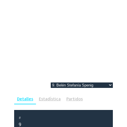
Detalles
Estadística
Partidos
#
9