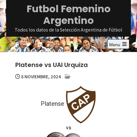
Skip
Futbol Femenino
to
Argentino
content
Todos los datos de la Selección Argentina de Fútbol
Menu
Open
the
main
Platense vs UAI Urquiza
menu
8 NOVIEMBRE, 2024
Platense
vs