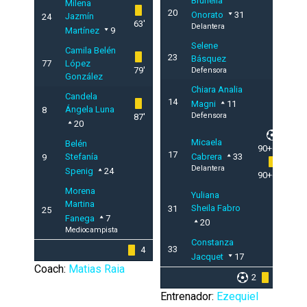
Brunella
Milena
20
Onorato
31
Jazmín
24
63'
Delantera
Martínez
9
Selene
Camila Belén
23
Básquez
77
López
79'
Defensora
González
Chiara Analia
Candela
14
Magni
11
Ángela Luna
8
Defensora
87'
20
Micaela
Belén
90+6'
17
Stefanía
Cabrera
33
9
Delantera
Spenig
24
90+6'
Morena
Yuliana
Martina
Sheila Fabro
31
25
Fanega
7
20
Mediocampista
Constanza
33
4
Jacquet
17
Coach:
Matias Raia
2
2
Entrenador:
Ezequiel