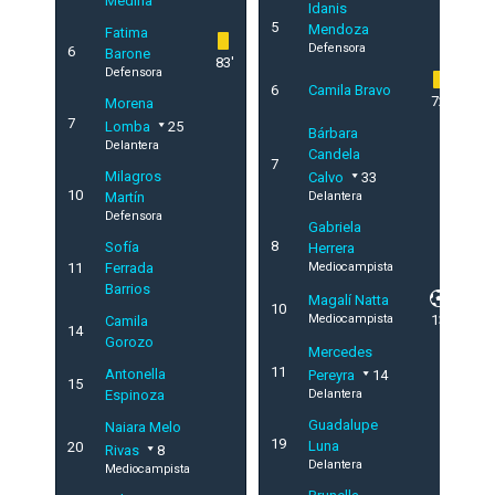
Medina
Idanis
5
Mendoza
Fatima
Defensora
6
Barone
83'
Defensora
6
Camila Bravo
72'
Morena
7
Lomba
25
Bárbara
Delantera
Candela
7
Milagros
Calvo
33
10
Martín
Delantera
Defensora
Gabriela
8
Sofía
Herrera
11
Ferrada
Mediocampista
Barrios
Magalí Natta
10
Mediocampista
13'
Camila
14
Gorozo
Mercedes
11
Antonella
Pereyra
14
15
Espinoza
Delantera
Guadalupe
Naiara Melo
19
Luna
20
Rivas
8
Delantera
Mediocampista