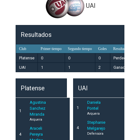
UAI
Resultados
Club
Primer tiempo
Segundo tiempo
Goles
Resultado
Platense
0
0
0
Perdedor
UAI
1
1
2
Ganador
Platense
UAI
Agustina
Daniela
1
Sanchez
Pontel
1
Arquera
Miranda
Arquera
Stephanie
4
Araceli
Melgarejo
Defensora
4
Pereyra