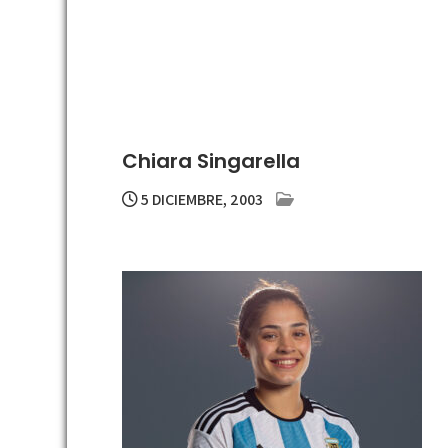
Chiara Singarella
5 DICIEMBRE, 2003