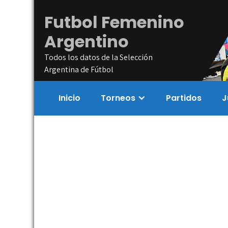
Skip
Futbol Femenino
to
content
Argentino
Todos los datos de la Selección
Argentina de Fútbol
Inicio
Torneos
Partidos
J