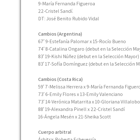
9-María Fernanda Figueroa
22-Cristel Sandí.
DT: José Benito Rubido Vidal
Cambios (Argentina)
67′ 9-Estefanía Palomar x 15-Rocío Bueno
74′ 8-Catalina Ongaro (debut en la Selección Ma
83′ 19-Kishi Núñez (debut en la Selección Mayor)
83′ 17-Sofía Domínguez (debut en la Selección M
Cambios (Costa Rica)
59′ 7-Melissa Herrera x 9-María Fernanda Figuer
73′ 6-Emily Flores x 13-Emily Valenciano
73′ 14-Verónica Matarrita x 10-Gloriana Villalob
88′ 19-Alexandra Pinell x 22-Cristel Sandí
16-Ángela Mesén x 21-Sheika Scott
Cuerpo arbitral
Árbitra: Roberta Echeverría