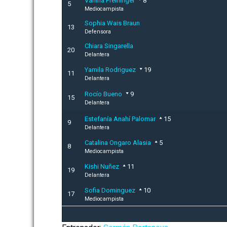
Vanina Preininger
8
5
Mediocampista
Sophia Wais Braun
13
Defensora
Chiara Singarella
20
Delantera
Yamila Rodriguez
19
11
Delantera
Rocío Bueno
9
15
Delantera
Estefanía Anahí Palomar
15
9
Delantera
Catalina Ongaro Alasia
5
8
Mediocampista
Kishi Nuñez
11
19
Delantera
Sofia Dominguez
10
17
Mediocampista