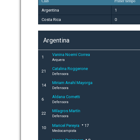
Club
Primer tiempo
Argentina
1
Costa Rica
0
Argentina
Vanina Noemí Correa
1
Arquera
Catalina Roggerone
21
Defensora
Miriam Anahí Mayorga
14
Defensora
Aldana Cometti
6
Defensora
Milagros Martín
22
Defensora
Maricel Pereyra
17
10
Mediocampista