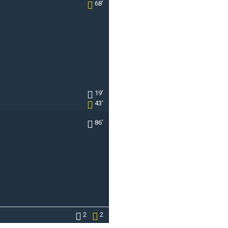
68'
19'
43'
86'
2
2