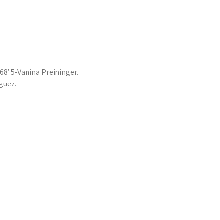
8′ 5-Vanina Preininger.
guez.