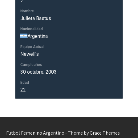
7
Nombre
Julieta Bastus
Nacionalidad
Argentina
Equipo Actual
Newell’s
Cumpleaños
30 octubre, 2003
Edad
22
Futbol Femenino Argentino - Theme by Grace Themes