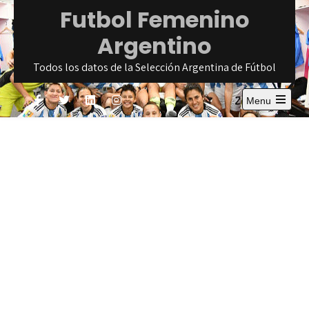
Skip
Futbol Femenino
to
Argentino
content
Todos los datos de la Selección Argentina de Fútbol
Menu
Open
the
main
menu