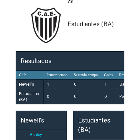
vs
Estudiantes (BA)
Resultados
Club
Primer tiempo
Segundo tiempo
Goles
Resultado
Newell’s
1
0
1
Ganador
Estudiantes
0
0
0
Perdedor
(BA)
Newell’s
Estudiantes
(BA)
Ashley