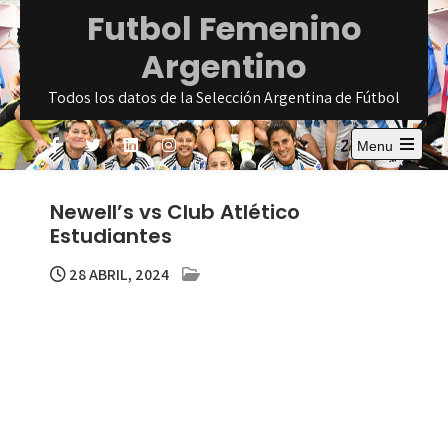
Skip
Futbol Femenino
to
Argentino
content
Todos los datos de la Selección Argentina de Fútbol
Menu
Open
the
main
Newell’s vs Club Atlético
menu
Estudiantes
28 ABRIL, 2024