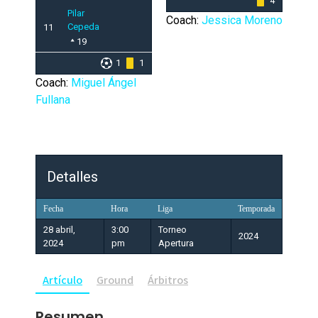
4
Pilar
Coach:
Jessica Moreno
Cepeda
11
19
1
1
Coach:
Miguel Ángel
Fullana
Detalles
Fecha
Hora
Liga
Temporada
28 abril,
3:00
Torneo
2024
2024
pm
Apertura
Artículo
Ground
Árbitros
Resumen