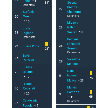
19
Lema
11
31'
Selena
Delantera
Brenda
22
Stefanía
Chamorra
Delantera
Orrego
20
10
Micaela
Nahir
23
Lucía
Suárez
8
21
Inglese
Defensora
Bettiana
Elizabeth
26
22
Juana Porta
Sonetti
23'
Defensora
Belén
26
Valentina
Raffaelli
28
Martino
Julieta
Dana
Bastus
7
Ivonne
8
17
76'
Mujica
23
Bianca
Marlén
Recanati
10
Campos
20
9
68'
11
Candelaria
Delantera
25
Pagola
9