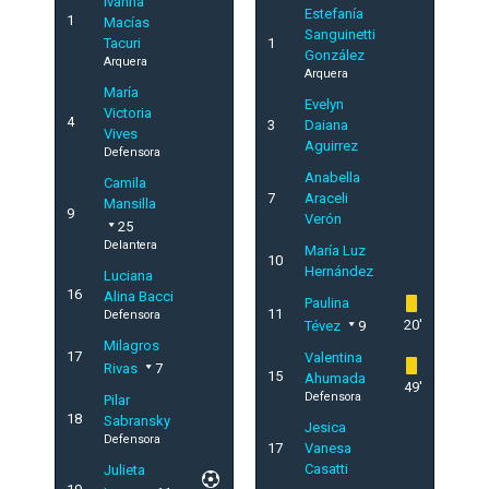
Ivanna
Estefanía
1
Macías
Sanguinetti
Tacuri
1
González
Arquera
Arquera
María
Evelyn
Victoria
4
3
Daiana
Vives
Aguirrez
Defensora
Anabella
Camila
7
Araceli
Mansilla
9
Verón
25
Delantera
María Luz
10
Hernández
Luciana
16
Alina Bacci
Paulina
11
Defensora
20'
Tévez
9
Milagros
17
Valentina
Rivas
7
15
Ahumada
49'
Defensora
Pilar
18
Sabransky
Jesica
Defensora
17
Vanesa
Casatti
Julieta