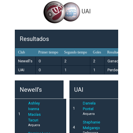
UAI
Resultados
Club
Primer tiempo
Segundo tiempo
Goles
Resultado
Newell’s
0
2
2
Ganador
UAI
0
1
1
Perdedor
Newell’s
UAI
Ashley
Daniela
1
Ivanna
Pontel
1
Arquera
Macías
Tacuri
Stephanie
Arquera
4
Melgarejo
Defensora