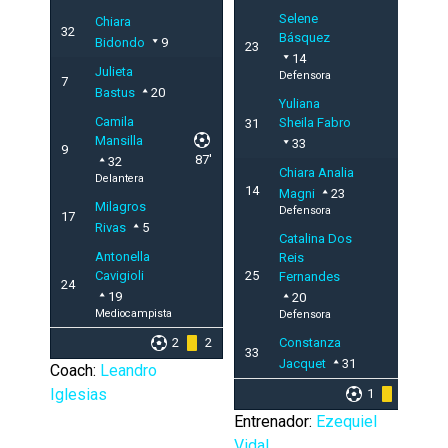
Selene
Chiara
32
Básquez
Bidondo
9
23
14
Julieta
Defensora
7
Bastus
20
Yuliana
Camila
Sheila Fabro
31
Mansilla
33
9
87'
32
Chiara Analia
Delantera
14
Magni
23
Milagros
Defensora
17
Rivas
5
Catalina Dos
Antonella
Reis
Cavigioli
25
Fernandes
24
19
20
Mediocampista
Defensora
2
2
Constanza
33
Jacquet
31
Coach:
Leandro
Iglesias
1
1
Entrenador:
Ezequiel
Vidal