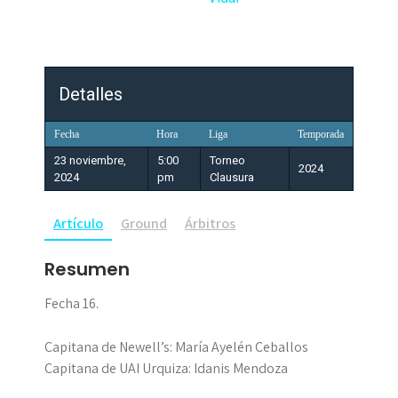
Detalles
Fecha
Hora
Liga
Temporada
23 noviembre,
5:00
Torneo
2024
2024
pm
Clausura
Artículo
Ground
Árbitros
Resumen
Fecha 16.
Capitana de Newell’s: María Ayelén Ceballos
Capitana de UAI Urquiza: Idanis Mendoza