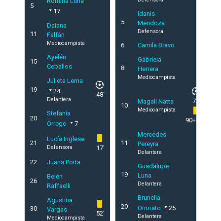
Romina Luna
5
17
Idanis
5
Mendoza
Daiana
Defensora
11
Falfán
Mediocampista
6
Camila Bravo
Ayelén
Gabriela
15
Ceballos
8
Herrera
Mediocampista
Julieta Lema
19
24
48'
Delantera
72'
Magalí Natta
10
Mediocampista
Stefanía
20
90+3'
Orrego
7
Mercedes
Lucía Inglese
21
11
Pereyra
Defensora
17'
Delantera
22
Juana Porta
Guadalupe
19
Luna
Belén
26
Delantera
Raffaelli
Brunella
Agustina
20
Onorato
25
30
Vargas
52'
Delantera
Mediocampista