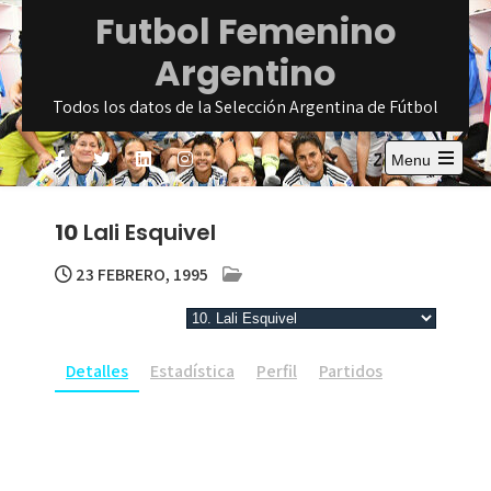
Skip
Futbol Femenino
to
Argentino
content
Todos los datos de la Selección Argentina de Fútbol
Menu
Open
the
main
10
Lali Esquivel
menu
23 FEBRERO, 1995
Detalles
Estadística
Perfil
Partidos