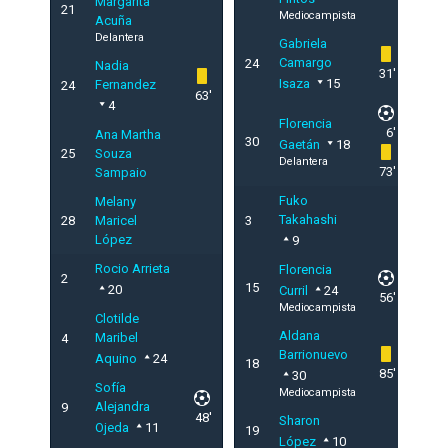
Margarita
21
Mediocampista
Acuña
Delantera
Gabriela
Camargo
24
Nadia
31'
Isaza
15
Fernandez
24
63'
4
Florencia
6'
Ana Martha
30
Gaetán
18
25
Souza
Delantera
73'
Sampaio
Fuko
Melany
Takahashi
28
Maricel
3
López
9
Rocio Arrieta
Florencia
2
15
20
Curril
24
56'
Mediocampista
Clotilde
Aldana
Maribel
4
Barrionuevo
Aquino
24
18
85'
30
Sofía
Mediocampista
Alejandra
9
48'
Sharon
Ojeda
11
19
López
10