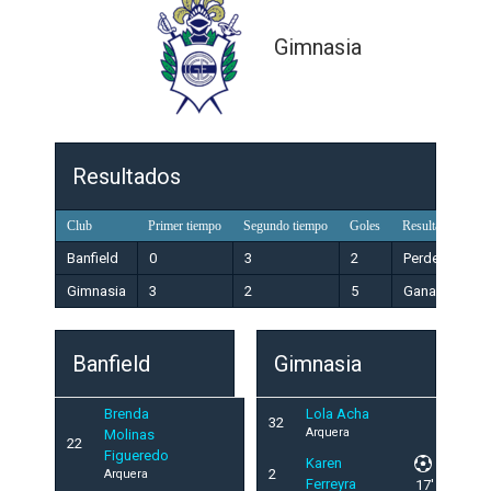
Gimnasia
Resultados
Club
Primer tiempo
Segundo tiempo
Goles
Resultado
Banfield
0
3
2
Perdedor
Gimnasia
3
2
5
Ganador
Banfield
Gimnasia
Brenda
Lola Acha
32
Arquera
Molinas
22
Figueredo
Karen
2
Arquera
Ferreyra
17'