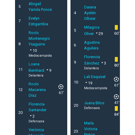
Abigail
5
Daiana
Yamila Ponce
4
Ayelén
Evelyn
Ollivier
7
Estigarribia
Milagros
5
Rocío
60'
Oliver
29
Montenegro
Agustina
8
Ysaguirre
6
Aguilera
10
Mediocampista
Florencia
9
Sánchez
3
Loana
80'
Delantera
11
Bernhard
9
Delantera
Lali Esquivel
10
19
Rocío
61'
Mediocampista
12
Macarena
61'
Díaz
41'
Juana Bilos
Florencia
20
Defensora
Santander
20
84'
2
Defensora
María
Victoria
Verónica
23
Pintos