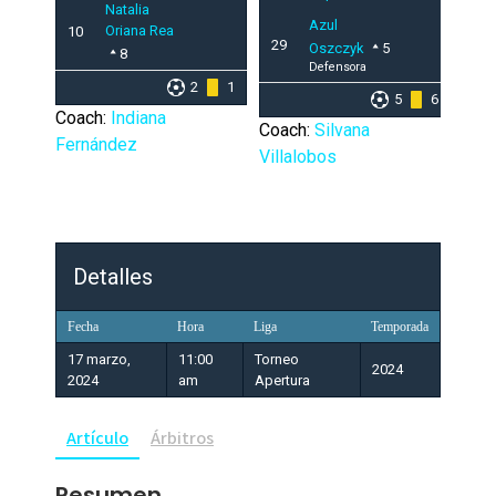
Natalia
Azul
Oriana Rea
10
29
Oszczyk
5
8
Defensora
2
1
5
6
Coach:
Indiana
Coach:
Silvana
Fernández
Villalobos
Detalles
Fecha
Hora
Liga
Temporada
17 marzo,
11:00
Torneo
2024
2024
am
Apertura
Artículo
Árbitros
Resumen