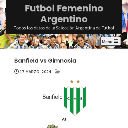
Skip
Futbol Femenino
to
Argentino
content
Todos los datos de la Selección Argentina de Fútbol
Menu
Open
the
main
Banfield vs Gimnasia
menu
17 MARZO, 2024
Banfield
vs