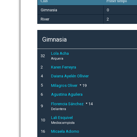
Club
Primer tiempo
Gimnasia
0
River
2
Gimnasia
Lola Acha
32
Arquera
2
Karen Ferreyra
4
Daiana Ayelén Ollivier
5
Milagros Oliver
19
6
Agustina Aguilera
Florencia Sánchez
14
9
Delantera
Lali Esquivel
10
Mediocampista
16
Micaela Adorno