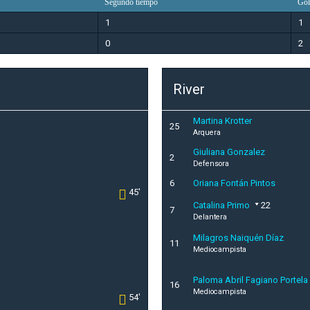
Segundo tiempo
Gol
1
1
0
2
River
Martina Krotter
25
Arquera
Giuliana Gonzalez
2
Defensora
6
Oriana Fontán Pintos
45'
Catalina Primo
22
7
Delantera
Milagros Naiquén Díaz
11
Mediocampista
Paloma Abril Fagiano Portela
16
Mediocampista
54'