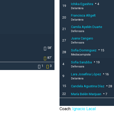
Ichika Egashira
4
19
Delantera
Francisca Altgelt
20
Delantera
Camila Ayelén Duarte
21
Defensora
Juana Cangaro
27
Defensora
58'
Sofia Dominguez
15
28
Mediocampista
87'
Sofia Sarubba
19
4
1
3
Defensora
Lara Josefina López
16
9
Delantera
15
Candela Agustina Díaz
28
22
María Belén Marijuan
7
Coach:
Ignacio Lacal