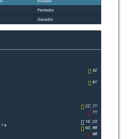
es
Resultado
Perdedor
Ganador
42'
81'
22', 71'
71'
16', 20'
9
60', 88'
88'