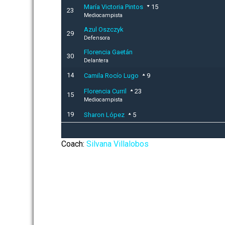
María Victoria Pintos
15
23
Mediocampista
Azul Oszczyk
29
Defensora
Florencia Gaetán
30
Delantera
14
Camila Rocío Lugo
9
Florencia Curril
23
15
Mediocampista
19
Sharon López
5
Coach:
Silvana Villalobos