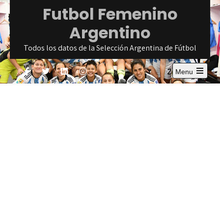
Skip
Futbol Femenino
to
Argentino
content
Todos los datos de la Selección Argentina de Fútbol
Menu
Open
the
main
menu