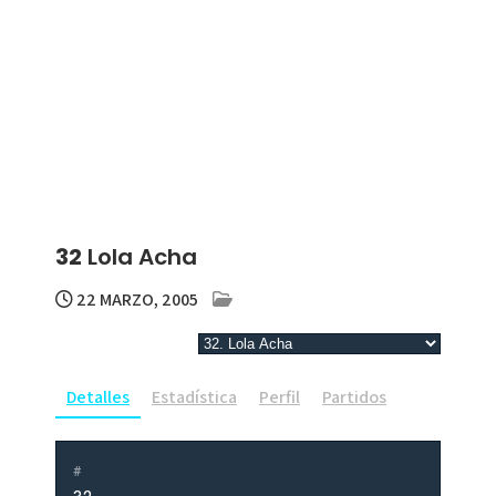
32
Lola Acha
22 MARZO, 2005
Detalles
Estadística
Perfil
Partidos
#