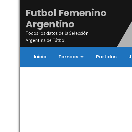
Skip
Futbol Femenino
to
content
Argentino
Todos los datos de la Selección
Argentina de Fútbol
Inicio
Torneos
Partidos
J