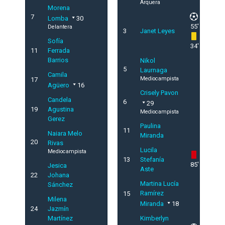
Arquera
Morena
7
Lomba
30
55'
Delantera
3
Janet Leyes
Sofía
34'
11
Ferrada
Barrios
Nikol
5
Laurnaga
Camila
Mediocampista
17
Agüero
16
Crisely Pavon
Candela
6
29
19
Agustina
Mediocampista
Gerez
Paulina
11
Naiara Melo
Miranda
20
Rivas
Lucila
Mediocampista
13
Stefanía
85'
Jesica
Aste
22
Johana
Martina Lucía
Sánchez
Ramírez
15
Milena
Miranda
18
24
Jazmín
Martínez
Kimberlyn