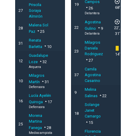
Campos
19
Priscila
68'
26
27
Soraya
Delantera
Almirón
Agostina
Malena Sol
22
22',
28
Gulino
9
Paz
25
31'
Delantera
Renata
Milagros
31
Barletta
10
Daniela
23
Rodriguez
14'
Guadalupe
27
12
Loze
32
Arquera
Camila
37
Agostina
Milagros
Casarino
10
Martín
31
Defensora
Melina
9
Lucía Ayelén
Salinas
22
16
Quiroga
17
Solange
Defensora
Janet
18
Morena
Camargo
Martina
15
25
Fanega
28
Florencia
Mediocampista