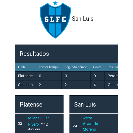
San Luis
Resultados
Club
Primer tiempo
Segundo tiempo
Goles
Resultado
Platense
0
0
0
Perdedor
San Luis
2
2
4
Ganador
Platense
San Luis
Milena Luján
Ivette
32
Alvarado
Rivero
12
24
Moreno
Arquera