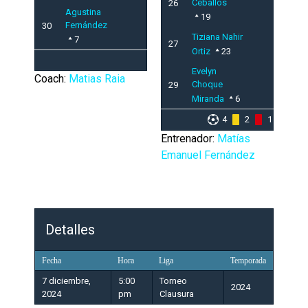
Ceballos
26
Agustina
19
Fernández
30
Tiziana Nahir
7
27
Ortiz
23
Evelyn
Coach:
Matias Raia
Choque
29
Miranda
6
4
2
1
Entrenador:
Matías
Emanuel Fernández
Detalles
Fecha
Hora
Liga
Temporada
7 diciembre,
5:00
Torneo
2024
2024
pm
Clausura