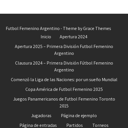
Futbol Femenino Argentino - Theme by Grace Themes
Inicio
Apertura 2024
Apertura 2025 – Primera División Futbol Femenino
Argentino
Clausura 2024 – Primera División Fútbol Femenino
Argentino
Comenzó la Liga de las Naciones: por un sueño Mundial
Copa América de Futbol Femenino 2025
Juegos Panamericanos de Futbol Femenino Toronto
2015
Jugadoras
Página de ejemplo
Página de entradas
Partidos
Torneos