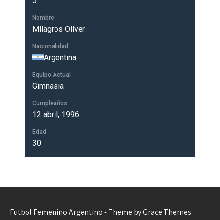
5
Nombre
Milagros Oliver
Nacionalidad
Argentina
Equipo Actual
Gimnasia
Cumpleaños
12 abril, 1996
Edad
30
Futbol Femenino Argentino - Theme by Grace Themes