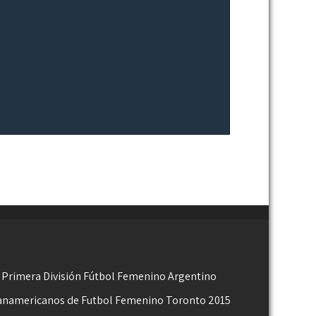
 Primera División Fútbol Femenino Argentino
anamericanos de Futbol Femenino Toronto 2015