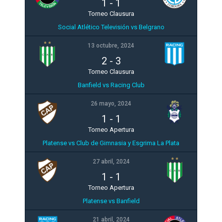
1
-
1
Torneo Clausura
Social Atlético Televisión vs Belgrano
13 octubre, 2024
2
-
3
Torneo Clausura
Banfield vs Racing Club
26 mayo, 2024
1
-
1
Torneo Apertura
Platense vs Club de Gimnasia y Esgrima La Plata
27 abril, 2024
1
-
1
Torneo Apertura
Platense vs Banfield
21 abril, 2024