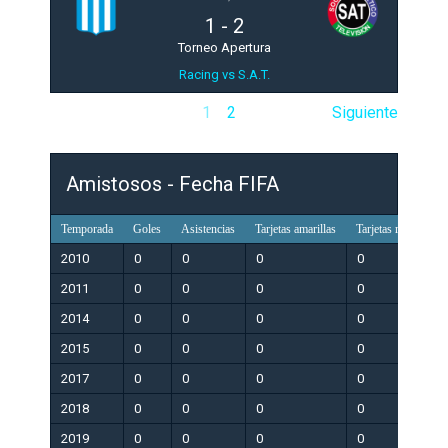
1
-
2
Torneo Apertura
Racing vs S.A.T.
1
2
Siguiente
Amistosos - Fecha FIFA
Temporada
Goles
Asistencias
Tarjetas amarillas
Tarjetas rojas
Pa
2010
0
0
0
0
0
2011
0
0
0
0
0
2014
0
0
0
0
0
2015
0
0
0
0
0
2017
0
0
0
0
0
2018
0
0
0
0
0
2019
0
0
0
0
0