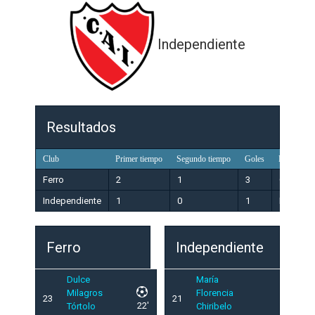
Independiente
Resultados
Club
Primer tiempo
Segundo tiempo
Goles
Resultado
Ferro
2
1
3
Ganador
Independiente
1
0
1
Perdedo
Ferro
Independiente
Dulce
María
Milagros
Florencia
23
21
22'
Tórtolo
Chiribelo