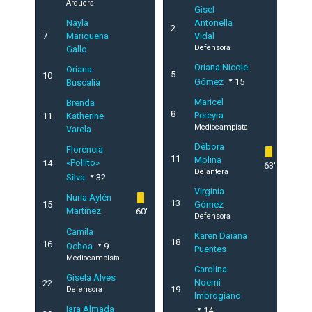
Arquera
Gisel
Nayla
Antonella
2
7
Mariquena
Vidal
Defensora
Gallo
Oriana Nicole
Oriana
5
10
Gómez
15
Buscalia
Maricel
Brenda
8
Pereyra
11
Katherine
Mediocampista
Varela
Débora
Florencia
11
Molina
«Pollito»
14
63'
Delantera
Silva
32
Virginia
Nuria Aylén
13
15
Gómez
Martínez
60'
Defensora
Camila
Karen Daiana
18
16
Ochoa
9
Puentes
Mediocampista
Carolina
Gisela Alves
Noemí
22
19
Defensora
Imbrogiano
Iara Almada
14