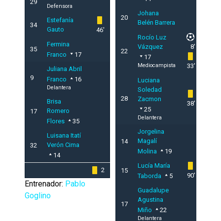
29
Defensora
Johana
20
Estefanía
Belén Barrera
34
Gauto
46'
Rocío Luz
Fermina
Vázquez
8'
35
22
Franco
17
17
Mediocampista
33'
Juliana Abril
9
Franco
16
Luciana
Delantera
Soledad
28
Zacmon
Brisa
38'
25
Romero
17
Delantera
Flores
35
Jorgelina
Luisana Itatí
Magalí
14
Verón Cima
32
Molina
19
14
Lucía María
2
15
90'
Taborda
5
Entrenador:
Pablo
Guadalupe
Goglino
Agustina
17
Miño
22
Delantera