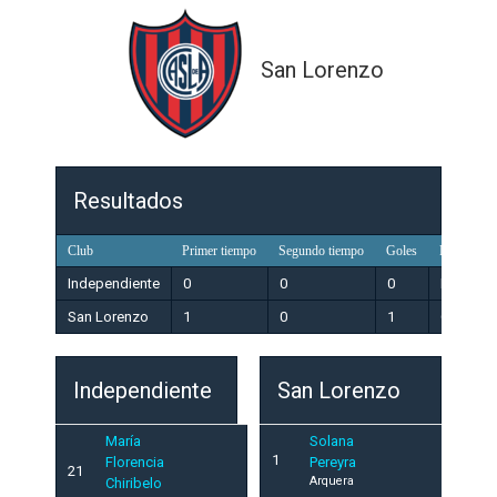
San Lorenzo
Resultados
Club
Primer tiempo
Segundo tiempo
Goles
Resultado
Independiente
0
0
0
Perdedo
San Lorenzo
1
0
1
Ganador
Independiente
San Lorenzo
María
Solana
1
Florencia
Pereyra
21
Arquera
Chiribelo