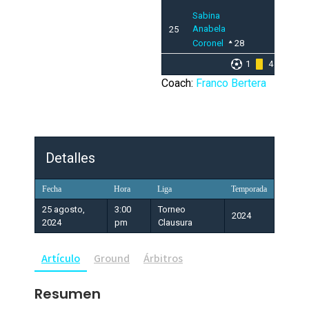
Sabina
Anabela
25
Coronel
28
1
4
Coach:
Franco Bertera
Detalles
Fecha
Hora
Liga
Temporada
25 agosto,
3:00
Torneo
2024
2024
pm
Clausura
Artículo
Ground
Árbitros
Resumen