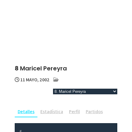
8
Maricel Pereyra
11 MAYO, 2002
Detalles
Estadística
Perfil
Partidos
#