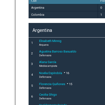
Club
Prim
Argentina
0
Colombia
1
Argentina
Elisabeth Minnig
1
Arquera
Agustina Barroso Basualdo
2
Defensora
Alana García
3
Mediocampista
Noelia Espíndola
16
4
Defensora
Florencia Quiñones
15
5
Defensora
Cecilia Ghigo
6
Defensora