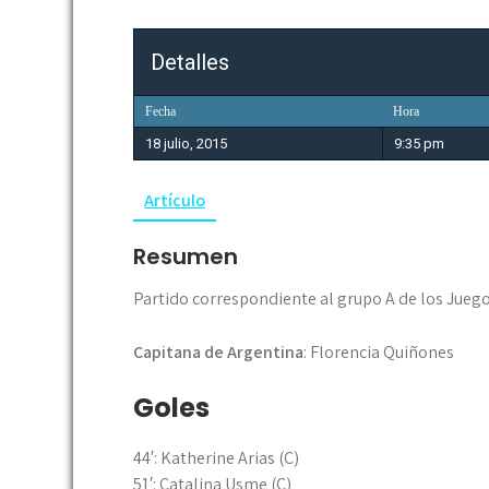
Detalles
Fecha
Hora
18 julio, 2015
9:35 pm
Artículo
Resumen
Partido correspondiente al grupo A de los Jue
Capitana de Argentina
: Florencia Quiñones
Goles
44′: Katherine Arias (C)
51′: Catalina Usme (C)