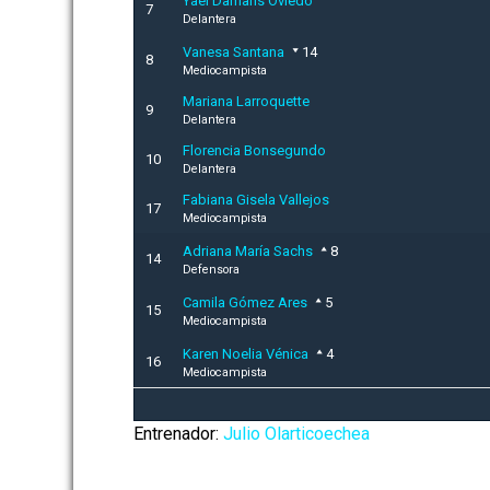
Yael Damaris Oviedo
7
Delantera
Vanesa Santana
14
8
Mediocampista
Mariana Larroquette
9
Delantera
Florencia Bonsegundo
10
Delantera
Fabiana Gisela Vallejos
17
Mediocampista
Adriana María Sachs
8
14
Defensora
Camila Gómez Ares
5
15
Mediocampista
Karen Noelia Vénica
4
16
Mediocampista
Entrenador:
Julio Olarticoechea