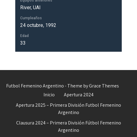
Equipos anteriores
River, UAI
Cumpleaños
24 octubre, 1992
Edad
33
Futbol Femenino Argentino - Theme by Grace Themes
Inicio
Apertura 2024
Apertura 2025 – Primera División Futbol Femenino
Argentino
Clausura 2024 – Primera División Fútbol Femenino
Argentino