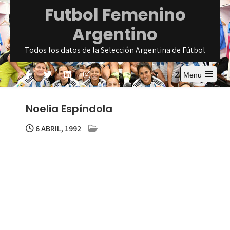
Skip
Futbol Femenino
to
Argentino
content
Todos los datos de la Selección Argentina de Fútbol
Menu
Open
the
main
Noelia Espíndola
menu
6 ABRIL, 1992