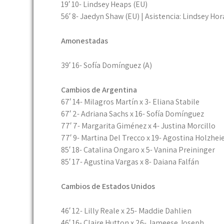
19′ 10- Lindsey Heaps (EU)
56′ 8- Jaedyn Shaw (EU) | Asistencia: Lindsey Ho
Amonestadas
39′ 16- Sofía Domínguez (A)
Cambios de Argentina
67′ 14- Milagros Martín x 3- Eliana Stabile
67′ 2- Adriana Sachs x 16- Sofía Domínguez
77′ 7- Margarita Giménez x 4- Justina Morcillo
77′ 9- Martina Del Trecco x 19- Agostina Holzhei
85′ 18- Catalina Ongaro x 5- Vanina Preininger
85′ 17- Agustina Vargas x 8- Daiana Falfán
Cambios de Estados Unidos
46′ 12- Lilly Reale x 25- Maddie Dahlien
46′ 16- Claire Hutton x 26- Jameese Joseph