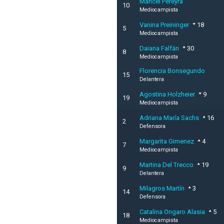
Maricel Pereyra
10
Mediocampista
Vanina Preininger
18
5
Mediocampista
Daiana Falfán
30
8
Mediocampista
Florencia Bonsegundo
15
Delantera
Agostina Holzheier
9
19
Mediocampista
Adriana María Sachs
16
2
Defensora
Margarita Gimenez
4
7
Mediocampista
Martina Del Trecco
19
9
Delantera
Milagros Martín
3
14
Defensora
Catalina Ongaro Alasia
5
18
Mediocampista