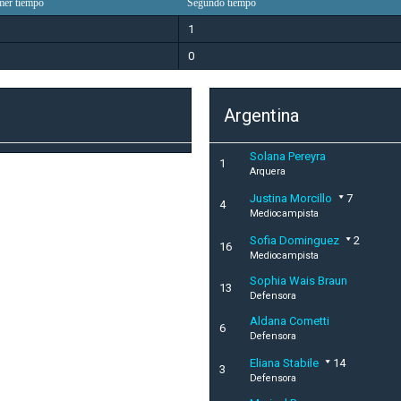
mer tiempo
Segundo tiempo
1
0
Argentina
Solana Pereyra
1
Arquera
Justina Morcillo
7
4
Mediocampista
Sofia Dominguez
2
16
Mediocampista
Sophia Wais Braun
13
Defensora
Aldana Cometti
6
Defensora
Eliana Stabile
14
3
Defensora