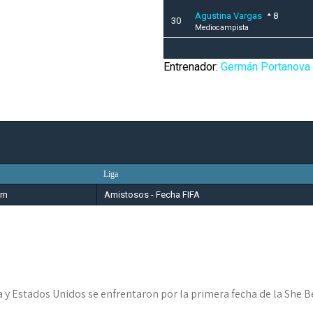
Agustina Vargas
8
30
Mediocampista
Entrenador:
Germán Portanova
Liga
pm
Amistosos - Fecha FIFA
 y Estados Unidos se enfrentaron por la primera fecha de la She 