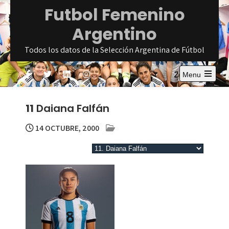
Skip
Futbol Femenino
to
Argentino
content
Todos los datos de la Selección Argentina de Fútbol
Menu
Open
the
main
11
Daiana Falfán
menu
14 OCTUBRE, 2000