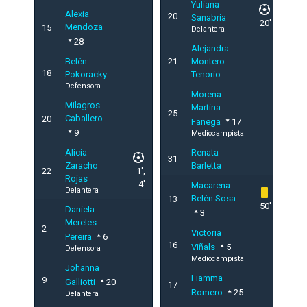
Yuliana
Alexia
20
Sanabria
20'
Mendoza
15
Delantera
28
Alejandra
Belén
21
Montero
18
Pokoracky
Tenorio
Defensora
Morena
Milagros
Martina
25
Caballero
20
Fanega
17
9
Mediocampista
Alicia
Renata
31
Zaracho
Barletta
22
1',
Rojas
4'
Macarena
Delantera
Belén Sosa
13
50'
Daniela
3
Mereles
2
Victoria
Pereira
6
16
Viñals
5
Defensora
Mediocampista
Johanna
Fiamma
9
Galliotti
20
17
Romero
25
Delantera