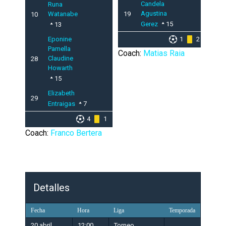
Candela
Runa
Agustina
Watanabe
19
10
Gerez
15
13
Eponine
1
2
Pamella
Coach:
Matias Raia
Claudine
28
Howarth
15
Elizabeth
29
Entraigas
7
4
1
Coach:
Franco Bertera
Detalles
Fecha
Hora
Liga
Temporada
20 abril,
12:00
Torneo