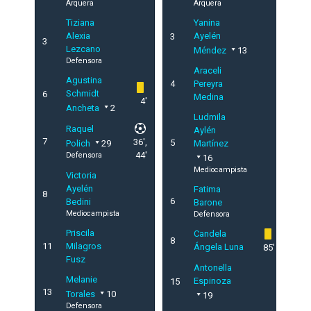
Arquera
Arquera
Tiziana
Yanina
Alexia
Ayelén
3
3
Lezcano
Méndez
13
Defensora
Araceli
Agustina
4
Pereyra
Schmidt
6
Medina
4'
Ancheta
2
Ludmila
Raquel
Aylén
7
36',
5
Polich
29
Martínez
44'
Defensora
16
Mediocampista
Victoria
Ayelén
Fatima
8
6
Bedini
Barone
Mediocampista
Defensora
Priscila
Candela
8
11
Milagros
Ángela Luna
85'
Fusz
Antonella
Melanie
Espinoza
15
13
Torales
10
19
Defensora