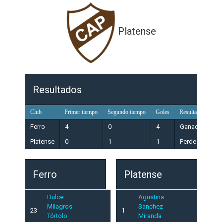
Platense
Resultados
Club
Primer tiempo
Segundo tiempo
Goles
Resultado
Ferro
4
0
4
Ganador
Platense
0
1
1
Perdedor
Ferro
Platense
Dulce
Agustina
Milagros
Sanchez
23
1
Tórtolo
Miranda