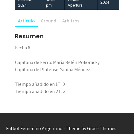
2024
2024
pm
Apertura
Artículo
Ground
Árbitros
Resumen
Fecha 6.
Capitana de Ferro: María Belén Pokoracky
Capitana de Platense: Yanina Méndez
Tiempo añadido en 1T: 0
Tiempo añadido en 2T: 3′
Futbol Femenino Argentino - Theme by Grace Themes