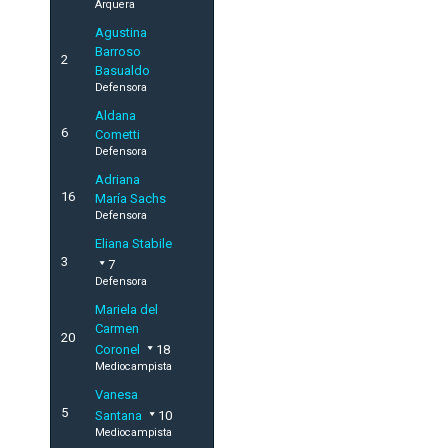
Arquera
Agustina
Barroso
2
Basualdo
Defensora
Aldana
6
Cometti
Defensora
Adriana
16
María Sachs
Defensora
Eliana Stabile
3
7
Defensora
Mariela del
Carmen
20
Coronel
18
Mediocampista
Vanesa
5
Santana
10
Mediocampista