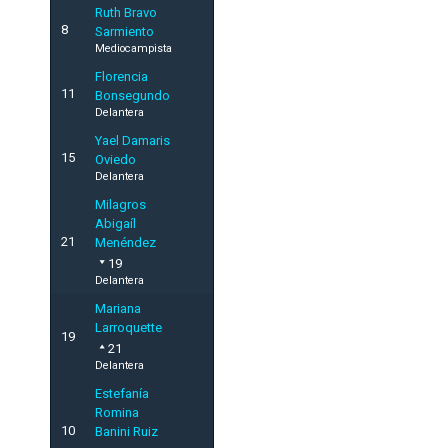
Ruth Bravo
8
Sarmiento
Mediocampista
Florencia
11
Bonsegundo
Delantera
Yael Damaris
15
Oviedo
Delantera
Milagros
Abigaíl
21
Menéndez
19
Delantera
Mariana
Larroquette
19
21
Delantera
Estefanía
Romina
10
Banini Ruiz