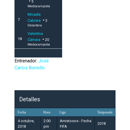
5
Mediocampista
Micaela
7
Cabrera
3
Delantera
Valentina
18
Cámara
20
Mediocampista
Entrenador:
José
Carlos Borrello
Detalles
Fecha
Hora
Liga
Temporada
4 octubre,
2:00
Amistosos - Fecha
2018
2018
pm
FIFA