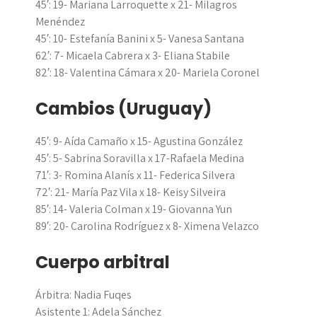
45′: 19- Mariana Larroquette x 21- Milagros
Menéndez
45′: 10- Estefanía Banini x 5- Vanesa Santana
62′: 7- Micaela Cabrera x 3- Eliana Stabile
82′: 18- Valentina Cámara x 20- Mariela Coronel
Cambios (Uruguay)
45′: 9- Aída Camaño x 15- Agustina González
45′: 5- Sabrina Soravilla x 17-Rafaela Medina
71′: 3- Romina Alanís x 11- Federica Silvera
72′: 21- María Paz Vila x 18- Keisy Silveira
85′: 14- Valeria Colman x 19- Giovanna Yun
89′: 20- Carolina Rodríguez x 8- Ximena Velazco
Cuerpo arbitral
Árbitra: Nadia Fuqes
Asistente 1: Adela Sánchez