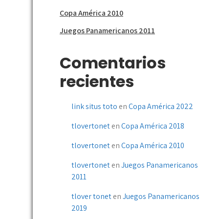
Copa América 2010
Juegos Panamericanos 2011
Comentarios
recientes
link situs toto
en
Copa América 2022
tlovertonet
en
Copa América 2018
tlovertonet
en
Copa América 2010
tlovertonet
en
Juegos Panamericanos
2011
tlover tonet
en
Juegos Panamericanos
2019