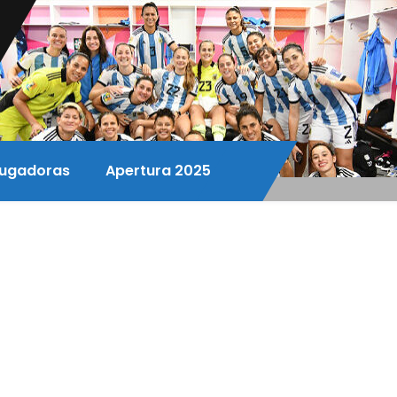
ugadoras
Apertura 2025