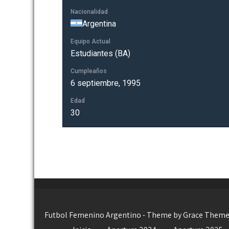
Nacionalidad
Argentina
Equipo Actual
Estudiantes (BA)
Cumpleaños
6 septiembre, 1995
Edad
30
Futbol Femenino Argentino - Theme by Grace Them