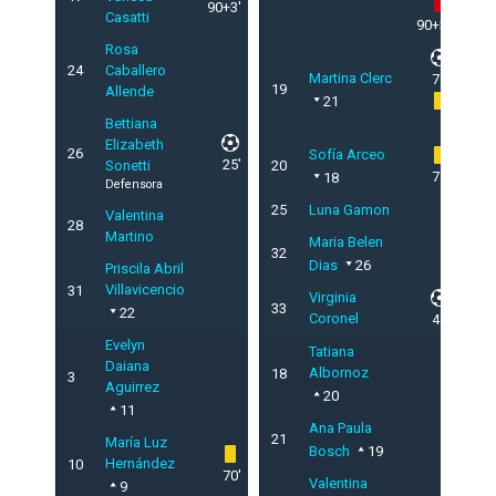
90+3'
Casatti
90+3'
Rosa
24
Caballero
Martina Clerc
78'
19
Allende
21
5'
Bettiana
Elizabeth
26
Sofía Arceo
25'
Sonetti
20
71'
18
Defensora
25
Luna Gamon
Valentina
28
Martino
Maria Belen
32
Dias
26
Priscila Abril
Villavicencio
31
Virginia
33
22
Coronel
48'
Evelyn
Tatiana
Daiana
Albornoz
18
3
Aguirrez
20
11
Ana Paula
21
María Luz
Bosch
19
Hernández
10
70'
Valentina
9