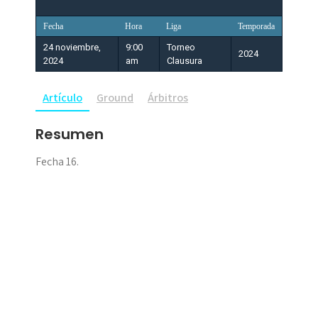
Fecha
Hora
Liga
Temporada
24 noviembre,
9:00
Torneo
2024
2024
am
Clausura
Artículo
Ground
Árbitros
Resumen
Fecha 16.