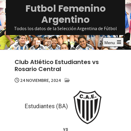
Skip
Futbol Femenino
to
Argentino
content
Todos los datos de la Selección Argentina de Fútbol
Menu
Open
the
main
Club Atlético Estudiantes vs
menu
Rosario Central
24 NOVIEMBRE, 2024
Estudiantes (BA)
vs