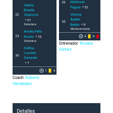
Maldovan
26
Selena
Pagura
32
Brenda
22
Victoria
Chamorra
Ayelén
31
55
Delantera
Bedini
9
Mediocampista
Amalia Peña
25
4
4
1
Nocito
16
Delantera
Entrenador:
Rosana
Delfina
Gómez
Lourdes
30
Gampale
7
1
4
Coach:
Roberto
Hernández
Detalles