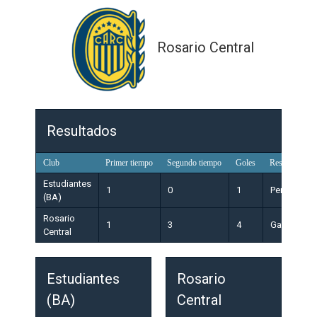
Rosario Central
Resultados
Club
Primer tiempo
Segundo tiempo
Goles
Resultado
Estudiantes
1
0
1
Perdedor
(BA)
Rosario
1
3
4
Ganador
Central
Estudiantes
Rosario
(BA)
Central