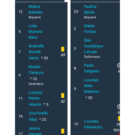
Melina
Paulina
12
29
Bertalán
Aprile
Arquera
Arquera
Lidia
Malen
2
4
Mariana
Fontao
Báez
Elen
Anabella
Guadalupe
3
Araceli
Leroyer
7
49'
Defensora
Verón
30
Paula
Marlén
8
Salguero
45'
Campos
9
10
Lourdes
Delantera
Ailén
9
Martínez
Luciana
55
Perera
11
42'
Vilariño
3
63'
Zoe Portillo
16
Villar
25
Lourdes
15
38',
Palavecino
Jesica
90+3'
17
Vanesa