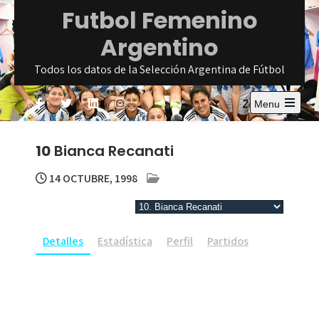
Skip
Futbol Femenino
to
Argentino
content
Todos los datos de la Selección Argentina de Fútbol
Menu
Open
the
main
10
Bianca Recanati
menu
14 OCTUBRE, 1998
Detalles
Estadística
Perfil
Partidos