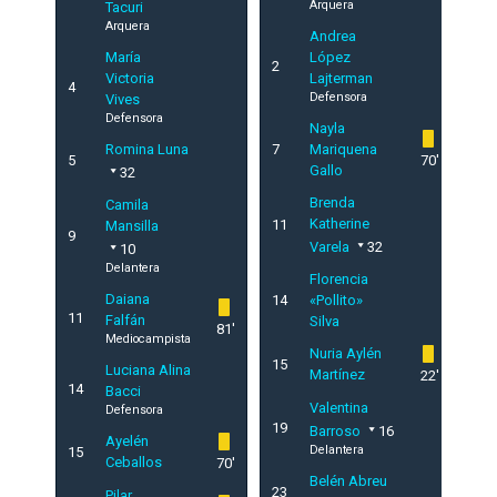
Arquera
Tacuri
Arquera
Andrea
María
López
2
Victoria
Lajterman
4
Defensora
Vives
Defensora
Nayla
Romina Luna
7
Mariquena
5
70'
Gallo
32
Brenda
Camila
Katherine
11
Mansilla
9
Varela
32
10
Delantera
Florencia
Daiana
14
«Pollito»
11
Falfán
Silva
81'
Mediocampista
Nuria Aylén
15
Luciana Alina
Martínez
22'
14
Bacci
Valentina
Defensora
19
Barroso
16
Ayelén
Delantera
15
Ceballos
70'
Belén Abreu
23
Pilar