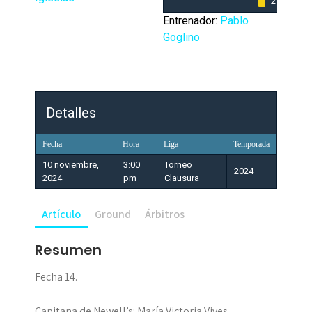
2
Entrenador:
Pablo
Goglino
Detalles
Fecha
Hora
Liga
Temporada
10 noviembre,
3:00
Torneo
2024
2024
pm
Clausura
Artículo
Ground
Árbitros
Resumen
Fecha 14.
Capitana de Newell’s: María Victoria Vives