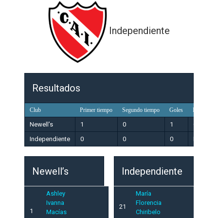
Independiente
Resultados
Club
Primer tiempo
Segundo tiempo
Goles
Resultado
Newell’s
1
0
1
Ganador
Independiente
0
0
0
Perdedo
Newell’s
Independiente
Ashley
María
Ivanna
Florencia
21
1
Macías
Chiribelo