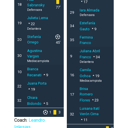
17
18
Sabransky
77'
Defensora
Iara Almada
29
Defensora
Julieta Lema
19
Estefanía
22
34
Delantera
Gauto
9
Stefanía
Fermina
20
35
Orrego
45'
Franco
Agustina
Juliana Abril
30
Vargas
9
Franco
34
Mediocampista
Delantera
Bianca
Camila
10
Recanati
9
16
Ochoa
19
Mediocampista
Juana Porta
22
Brisa
19
Romero
17
Chiara
Flores
23
32
Bidondo
5
Luisana Itatí
1
3
Verón Cima
32
Coach:
Leandro
11
Iglesias